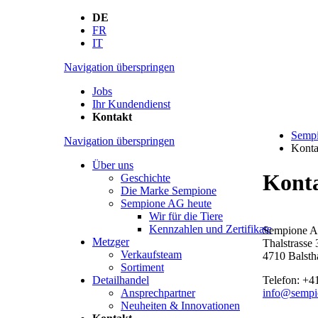
DE
FR
IT
Navigation überspringen
Jobs
Ihr Kundendienst
Kontakt
Semp
Navigation überspringen
Konta
Über uns
Kont
Geschichte
Die Marke Sempione
Sempione AG heute
Wir für die Tiere
Kennzahlen und Zertifikate
Sempione 
Metzger
Thalstrasse 
Verkaufsteam
4710 Balsth
Sortiment
Telefon: +4
Detailhandel
info@sempi
Ansprechpartner
Neuheiten & Innovationen